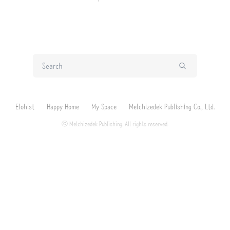
S
u
b
m
Elohist
Happy Home
My Space
Melchizedek Publishing Co., Ltd.
i
t
ⓒ Melchizedek Publishing. All rights reserved.