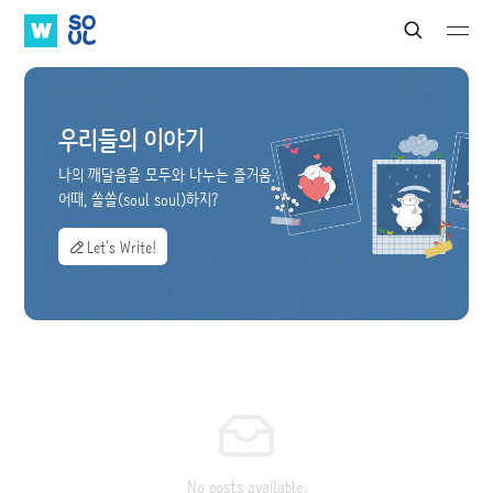
W
S
S
S
S
e
A
O
u
u
a
b
b
T
U
r
m
m
V
L
c
i
i
h
우리들의 이야기
t
t
나의 깨달음을 모두와 나누는 즐거움.
어때, 쏠쏠(soul soul)하지?
Let's Write!
No posts available.